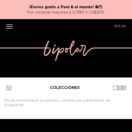
¡Envíos gratis a Perú & el mundo!
🛍️🌎
Por compras mayores a S/990 ó US$300.
BOLSA
Toggle navigation
COLECCIONES
No se encontraron productos, cambie sus parámetros de
búsqueda