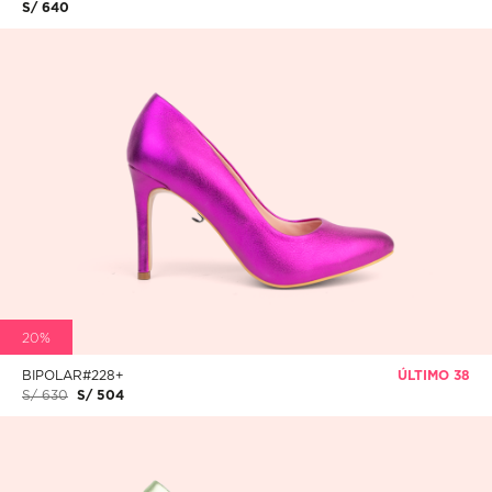
S/ 640
20%
BIPOLAR#228+
ÚLTIMO 38
S/ 630
S/ 504