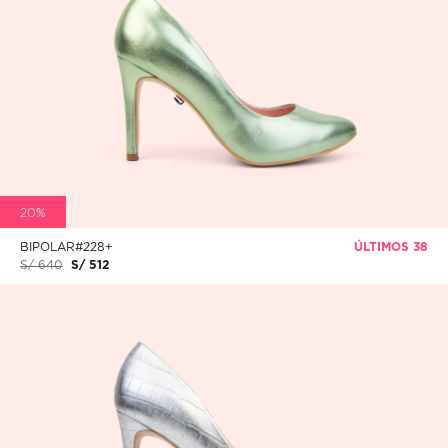
20%
BIPOLAR#228+
ÚLTIMOS 38
S/ 640
S/ 512