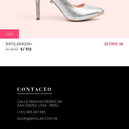
20%
BIPOLAR#228+
ÚLTIMO 38
S/ 640
S/ 512
CONTACTO
CALLE PANCHO FIERRO 129
SAN ISIDRO, LIMA - PERÚ
(+51) 965.367.385
SHOP@BIPOLAR.COM.PE