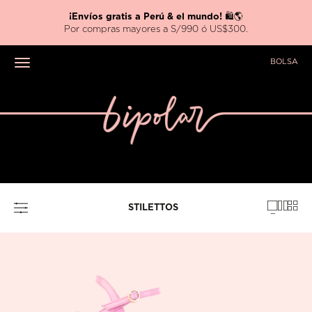
¡Envíos gratis a Perú & el mundo!
🛍️🌎
Por compras mayores a S/990 ó US$300.
BOLSA
Toggle navigation
STILETTOS