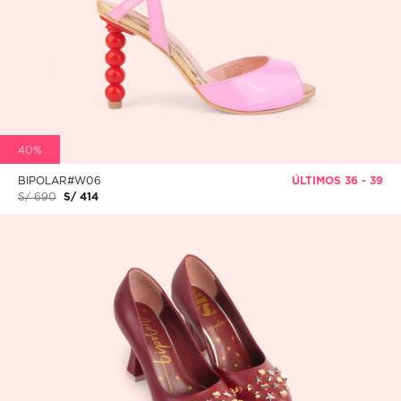
40%
BIPOLAR#W06
ÚLTIMOS 36 - 39
S/ 690
S/ 414