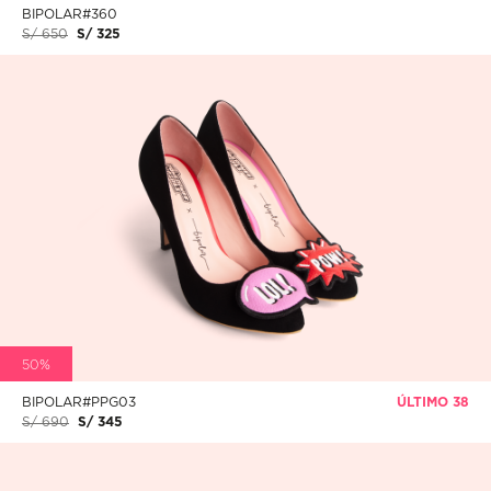
BIPOLAR#360
S/ 650
S/ 325
50%
BIPOLAR#PPG03
ÚLTIMO 38
S/ 690
S/ 345