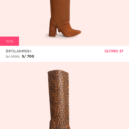
50%
BIPOLAR#168+
ÚLTIMO 37
S/ 1400
S/ 700