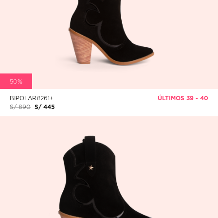
50%
BIPOLAR#261+
ÚLTIMOS 39 - 40
S/ 890
S/ 445