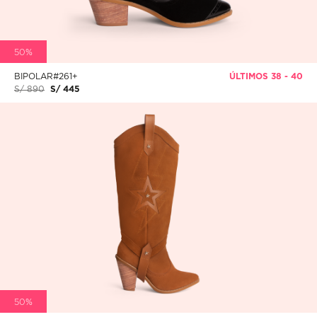
50%
BIPOLAR#261+
ÚLTIMOS 38 - 40
S/ 890
S/ 445
50%