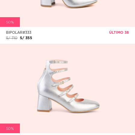
50%
BIPOLAR#333
ÚLTIMO 38
S/ 710
S/ 355
50%