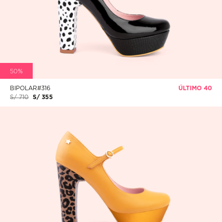
50%
BIPOLAR#316
ÚLTIMO 40
S/ 710
S/ 355