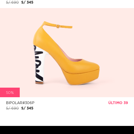
S/ 690
S/ 345
50%
BIPOLAR#306P
ÚLTIMO 39
S/ 690
S/ 345