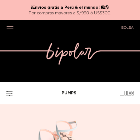
¡Envíos gratis a Perú & el mundo!
🛍️🌎
Por compras mayores a S/990 ó US$300.
BOLSA
Toggle navigation
PUMPS