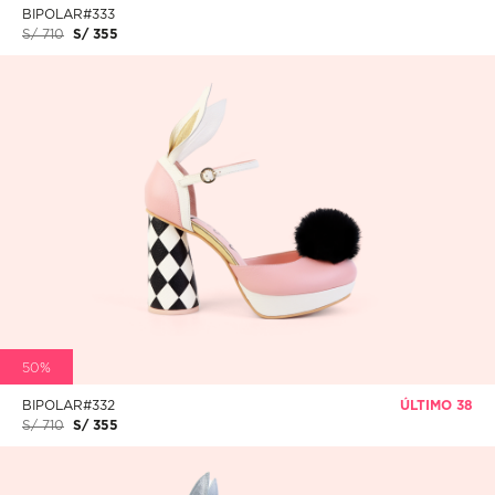
BIPOLAR#333
S/ 710
S/ 355
50%
BIPOLAR#332
ÚLTIMO 38
S/ 710
S/ 355