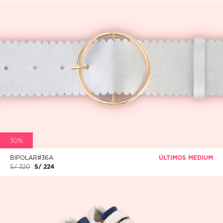
30%
BIPOLAR#36A
ÚLTIMOS MEDIUM
S/ 320
S/ 224