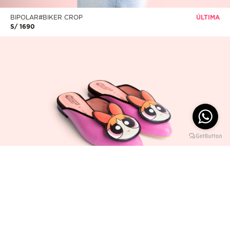
BIPOLAR#BIKER CROP
ÚLTIMA
S/ 1690
50%
BIPOLAR#PPG04 BOMBÓN
ÚLTIMOS 35
S/ 590
S/ 295