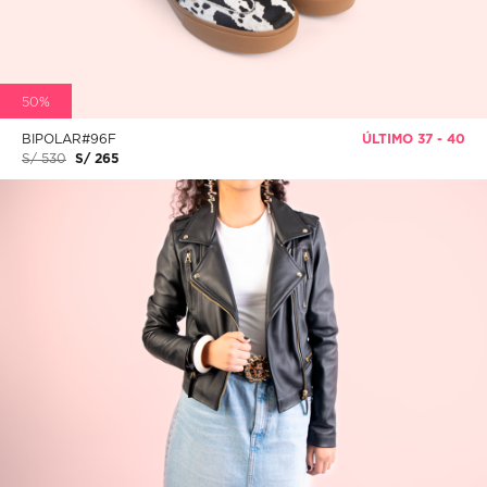
50%
BIPOLAR#96F
ÚLTIMO 37 - 40
S/ 530
S/ 265