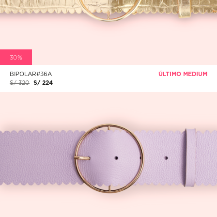
30%
BIPOLAR#36A
ÚLTIMO MEDIUM
S/ 320
S/ 224