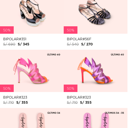
50%
50%
BIPOLAR#351
BIPOLAR#56F
S/ 690
S/ 345
S/ 540
S/ 270
ÚLTIMO 40
ÚLTIMO 40
50%
50%
BIPOLAR#323
BIPOLAR#323
S/ 710
S/ 355
S/ 710
S/ 355
ÚLTIMO 34
ÚLTIMOS 34 - 35