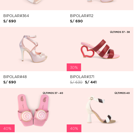
BIPOLAR#364
BIPOLAR#112
S/ 690
S/ 690
ÚLTIMOS 37 - 38
30%
BIPOLAR#48
BIPOLAR#371
S/ 690
S/ 630
S/ 441
ÚLTIMOS 37 - 40
ÚLTIMOS 40
40%
40%