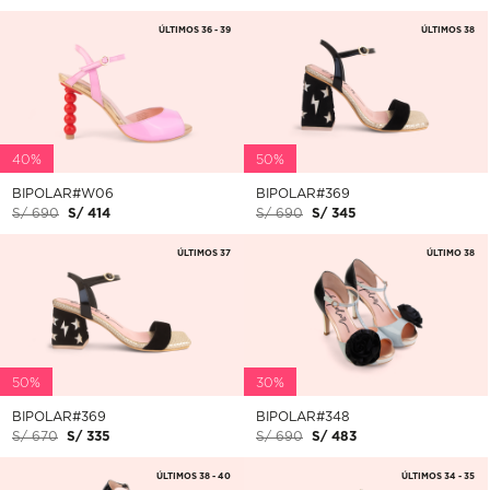
ÚLTIMOS 36 - 39
ÚLTIMOS 38
40%
50%
BIPOLAR#W06
BIPOLAR#369
S/ 690
S/ 414
S/ 690
S/ 345
ÚLTIMOS 37
ÚLTIMO 38
50%
30%
BIPOLAR#369
BIPOLAR#348
S/ 670
S/ 335
S/ 690
S/ 483
ÚLTIMOS 38 - 40
ÚLTIMOS 34 - 35