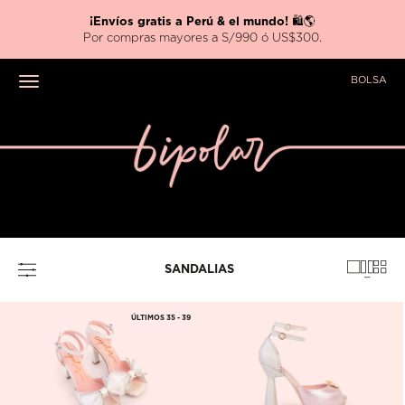
¡Envíos gratis a Perú & el mundo!
🛍️🌎
Por compras mayores a S/990 ó US$300.
BOLSA
Toggle navigation
SANDALIAS
ÚLTIMOS 35 - 39