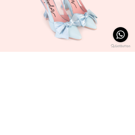
BIPOLAR#358
ÚLTIMOS
S/ 670