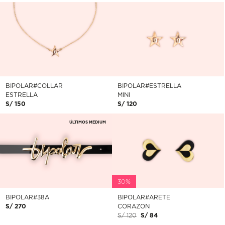
BIPOLAR#COLLAR
BIPOLAR#ESTRELLA
ESTRELLA
MINI
S/ 150
S/ 120
ÚLTIMOS MEDIUM
30%
BIPOLAR#38A
BIPOLAR#ARETE
S/ 270
CORAZON
S/ 120
S/ 84