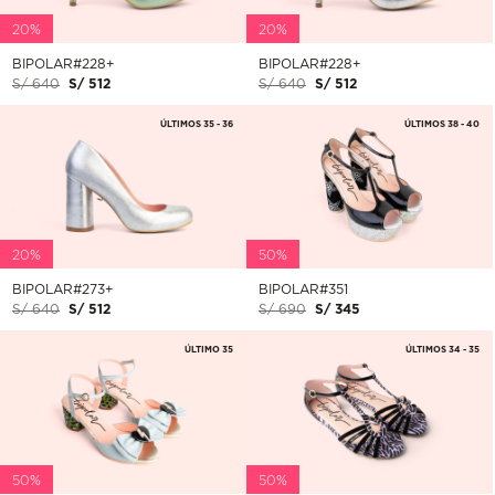
20%
20%
BIPOLAR#228+
BIPOLAR#228+
S/ 640
S/ 512
S/ 640
S/ 512
ÚLTIMOS 35 - 36
ÚLTIMOS 38 - 40
20%
50%
BIPOLAR#273+
BIPOLAR#351
S/ 640
S/ 512
S/ 690
S/ 345
ÚLTIMO 35
ÚLTIMOS 34 - 35
50%
50%