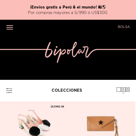
Nueva colección
HARRY POTTER x BIPOLAR ⚡
BOLSA
Toggle navigation
COLECCIONES
ÚLTIMO 38