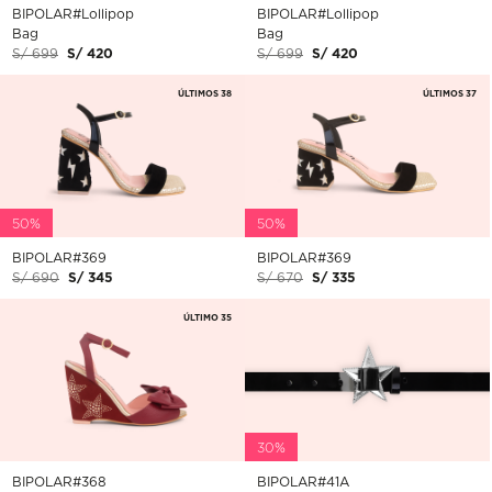
BIPOLAR#Lollipop
BIPOLAR#Lollipop
Bag
Bag
S/ 699
S/ 420
S/ 699
S/ 420
ÚLTIMOS 38
ÚLTIMOS 37
50%
50%
BIPOLAR#369
BIPOLAR#369
S/ 690
S/ 345
S/ 670
S/ 335
ÚLTIMO 35
30%
BIPOLAR#368
BIPOLAR#41A