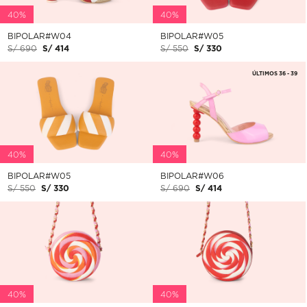
40%
40%
BIPOLAR#W04
BIPOLAR#W05
S/ 690
S/ 414
S/ 550
S/ 330
ÚLTIMOS 36 - 39
40%
40%
BIPOLAR#W05
BIPOLAR#W06
S/ 550
S/ 330
S/ 690
S/ 414
40%
40%