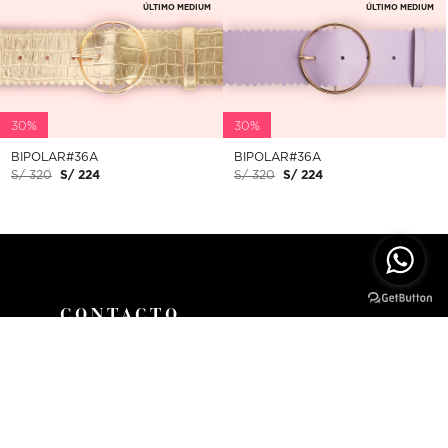
ÚLTIMO MEDIUM
ÚLTIMO MEDIUM
30%
30%
BIPOLAR#36A
BIPOLAR#36A
S/ 320
S/ 224
S/ 320
S/ 224
CONTACTO
CALLE PANCHO FIERRO 129
SAN ISIDRO, LIMA - PERÚ
(+51) 965.367.385
SHOP@BIPOLAR.COM.PE