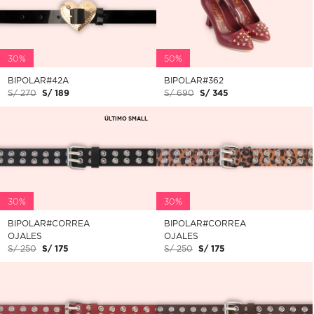
30%
50%
BIPOLAR#42A
BIPOLAR#362
S/ 270
S/ 189
S/ 690
S/ 345
ÚLTIMO SMALL
30%
30%
BIPOLAR#CORREA
BIPOLAR#CORREA
OJALES
OJALES
S/ 250
S/ 175
S/ 250
S/ 175