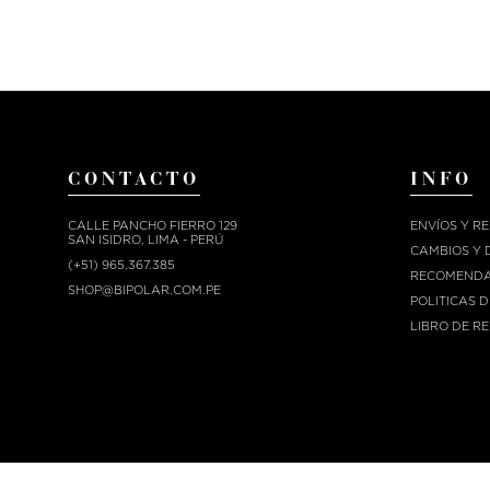
CONTACTO
INFO
CALLE PANCHO FIERRO 129
ENVÍOS Y R
SAN ISIDRO, LIMA - PERÚ
CAMBIOS Y 
(+51) 965.367.385
RECOMENDA
SHOP@BIPOLAR.COM.PE
POLITICAS 
LIBRO DE R