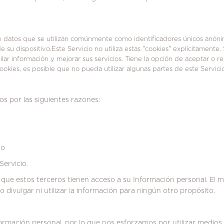
e datos que se utilizan comúnmente como identificadores únicos anóni
su dispositivo.Este Servicio no utiliza estas "cookies" explícitamente.
ilar información y mejorar sus servicios.
Tiene la opción de aceptar o r
ookies, es posible que no pueda utilizar algunas partes de este Servicio
s por las siguientes razones:
o
Servicio.
 que estos terceros tienen acceso a su Información personal.
El m
 divulgar ni utilizar la información para ningún otro propósito.
ormación personal, por lo que nos esforzamos por utilizar medios