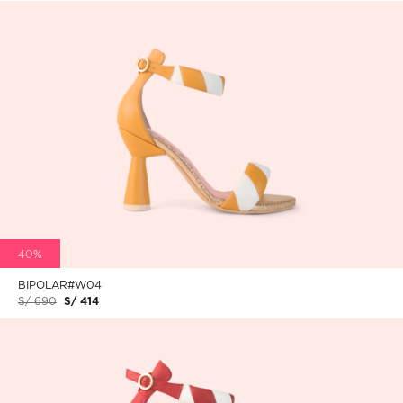
40%
BIPOLAR#W04
S/ 690
S/ 414