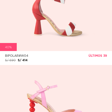
40%
BIPOLAR#W04
ÚLTIMOS 39
S/ 690
S/ 414