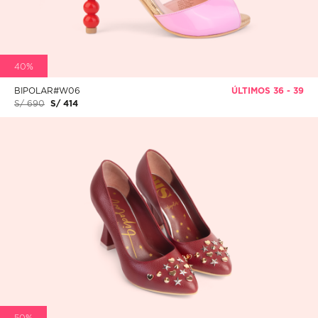
40%
BIPOLAR#W06
ÚLTIMOS 36 - 39
S/ 690
S/ 414
50%