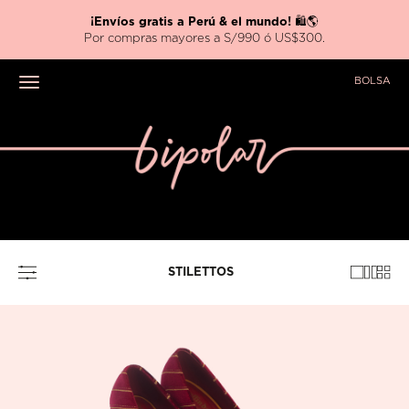
Nueva colección
HARRY POTTER x BIPOLAR ⚡
BOLSA
Toggle navigation
STILETTOS