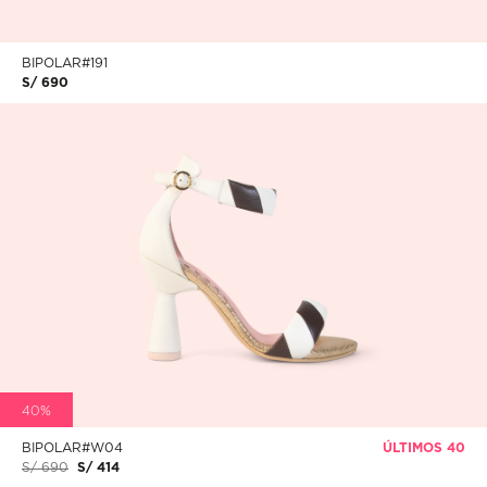
BIPOLAR#191
S/ 690
40%
BIPOLAR#W04
ÚLTIMOS 40
S/ 690
S/ 414