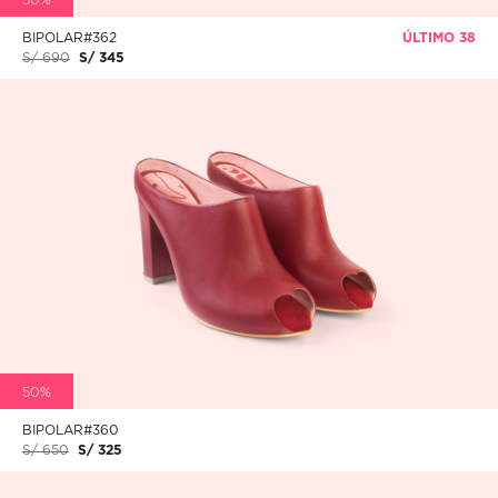
BIPOLAR#362
ÚLTIMO 38
S/ 690
S/ 345
50%
BIPOLAR#360
S/ 650
S/ 325