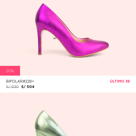
20%
BIPOLAR#228+
ÚLTIMO 38
S/ 630
S/ 504