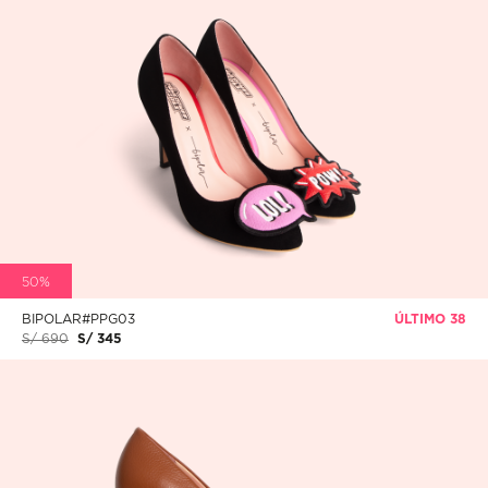
50%
BIPOLAR#PPG03
ÚLTIMO 38
S/ 690
S/ 345