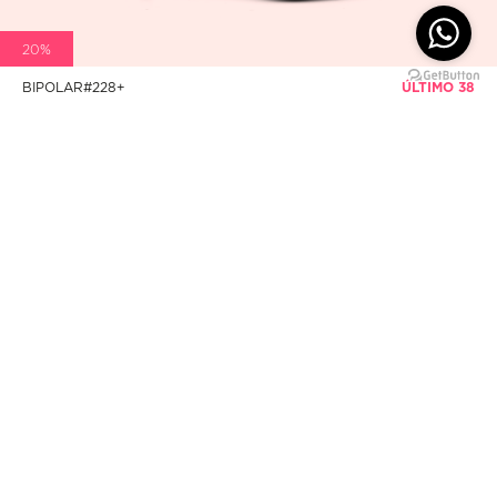
20%
BIPOLAR#228+
ÚLTIMO 38
S/ 640
S/ 512
CONTACTO
CALLE PANCHO FIERRO 129
SAN ISIDRO, LIMA - PERÚ
(+51) 965.367.385
SHOP@BIPOLAR.COM.PE
INFO
ENVÍOS Y RECOJOS
CAMBIOS Y DEVOLUCIONES