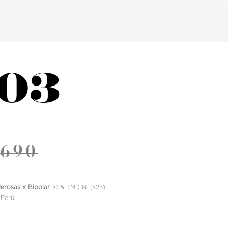
03
 690
rosas x Bipolar.
©️ & TM CN. (s25)
Perú.