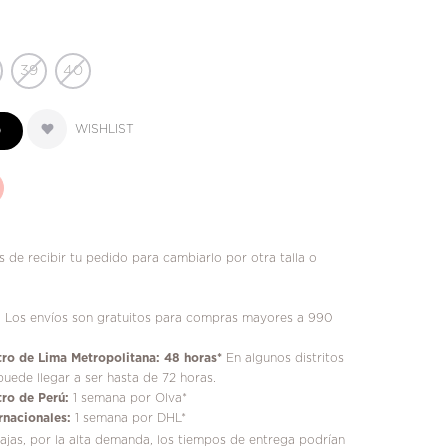
39
40
WISHLIST
O
 de recibir tu pedido para cambiarlo por otra talla o
!
Los envíos son gratuitos para compras mayores a 990
ro de Lima Metropolitana: 48 horas*
En algunos distritos
puede llegar a ser hasta de 72 horas.
ro de Perú:
1 semana por Olva*
rnacionales:
1 semana por DHL*
jas, por la alta demanda, los tiempos de entrega podrían