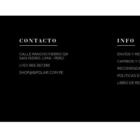
CONTACTO
INFO
CALLE PANCHO FIERRO 129
ENVÍOS Y R
SAN ISIDRO, LIMA - PERÚ
CAMBIOS Y 
(+51) 965.367.385
RECOMENDA
SHOP@BIPOLAR.COM.PE
POLITICAS 
LIBRO DE R