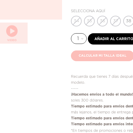
SELECCIONA AQUÍ
34
35
36
37
38
AÑADIR AL CARRIT
CALCULAR MI TALLA IDEAL
Recuerda que tienes 7 días después
modelo.
-----
¡
Hacemos envíos a todo el mundo
soles 300 dólares.
Tiempo estimado para envíos dent
más lejanos, el tiempo de entrega 
Tiempo estimado para envíos dent
Tiempo estimado para envíos inte
*En tiempos de promociones o reba