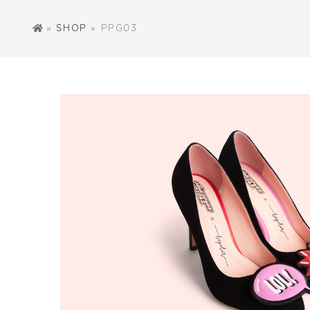
»
SHOP
» PPG03