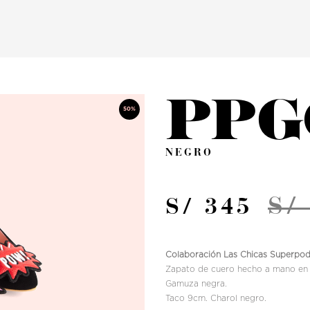
PPG
50%
NEGRO
S/
S/ 345
Colaboración Las Chicas Superpode
Zapato de cuero hecho a mano en 
Gamuza negra.
Taco 9cm. Charol negro.