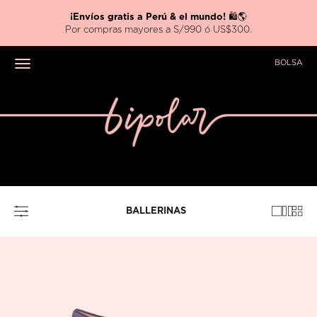
¡Envíos gratis a Perú & el mundo!
🛍️🌎
Por compras mayores a S/990 ó US$300.
BOLSA
Toggle navigation
BALLERINAS