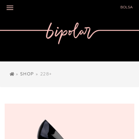
BOLSA
Toggle navigation
»
SHOP
» 228+