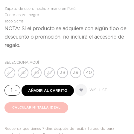
Zapato de cuero hecho a mano en Perú.
Cuero charol negro
Taco 9cms.
NOTA: Si el producto se adquiere con algún tipo de
descuento o promoción, no incluirá el accesorio de
regalo.
SELECCIONA AQUÍ
34
35
36
37
38
39
40
WISHLIST
AÑADIR AL CARRITO
CALCULAR MI TALLA IDEAL
Recuerda que tienes 7 días después de recibir tu pedido para