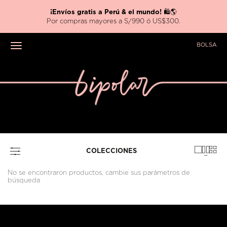
¡Envíos gratis a Perú & el mundo!
🛍️🌎
Por compras mayores a S/990 ó US$300.
BOLSA
Toggle navigation
COLECCIONES
No se encontraron productos, cambie sus parámetros de
búsqueda