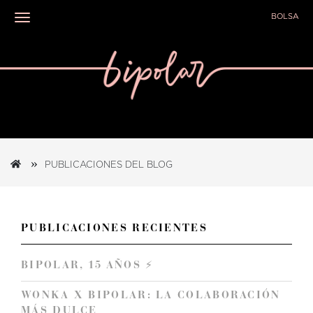
BOLSA
Toggle navigation
PUBLICACIONES DEL BLOG
PUBLICACIONES RECIENTES
BIPOLAR, 15 AÑOS ⚡️
WONKA X BIPOLAR: LA COLABORACIÓN
MÁS DULCE