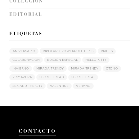
COLECCION
EDITORIAL
ETIQUETAS
ANIVERSARIO
BIPOLAR X POWERPUFF GIRLS
BRIDES
COLABORACIÓN
EDICIÓN ESPECIAL
HELLO KITTY
INVIERNO
MIRADA TRENDY
MIRADA TRENDY
OTOÑO
PRIMAVERA
SECRET TREAD
SECRET TREAT
SEX AND THE CITY
VALENTINE
VERANO
CONTACTO