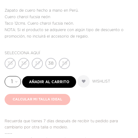
Zapato de cuero hecho a mano en Perú.
Cuero charol fucsia neón
Taco 12cms. Cuero charol fucsia neón.
NOTA: Si el producto se adquiere con algún tipo de descuento o
promoción, no incluirá el accesorio de regalo.
SELECCIONA AQUÍ
35
36
37
38
39
WISHLIST
AÑADIR AL CARRITO
CALCULAR MI TALLA IDEAL
Recuerda que tienes 7 días después de recibir tu pedido para
cambiarlo por otra talla o modelo.
-----