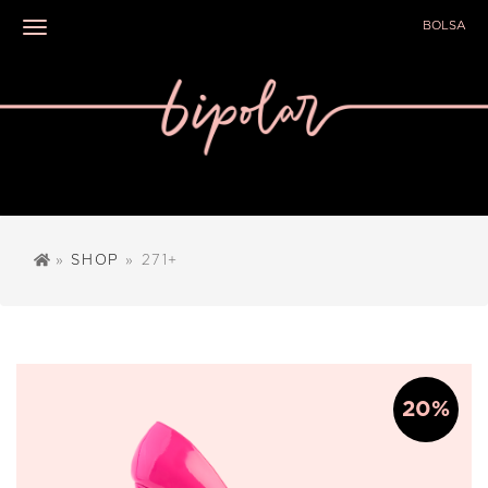
BOLSA
Toggle navigation
»
SHOP
» 271+
20%