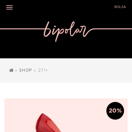
BOLSA
Toggle navigation
»
SHOP
» 271+
20%