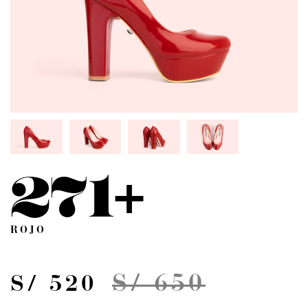
271+
ROJO
S/ 650
S/ 520