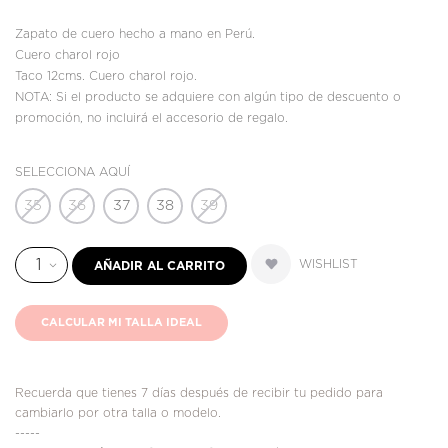
Zapato de cuero hecho a mano en Perú.
Cuero charol rojo
Taco 12cms. Cuero charol rojo.
NOTA: Si el producto se adquiere con algún tipo de descuento o
promoción, no incluirá el accesorio de regalo.
SELECCIONA AQUÍ
35
36
37
38
39
WISHLIST
AÑADIR AL CARRITO
CALCULAR MI TALLA IDEAL
Recuerda que tienes 7 días después de recibir tu pedido para
cambiarlo por otra talla o modelo.
-----