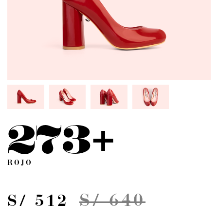
273+
ROJO
S/ 640
S/ 512