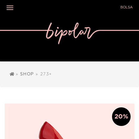
BOLSA
Toggle navigation
»
SHOP
» 273+
20%