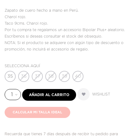
Zapato de cuero hecho a mano en Perú.
Charol rojo.
Taco 9cms. Charol rojo.
Por tu compra te regalamos un accesorio Bipolar Plus+ aleatorio.
Escríbenos si deseas consultar el stock del obsequio.
NOTA: Si el producto se adquiere con algún tipo de descuento o
promoción, no incluirá el accesorio de regalo.
SELECCIONA AQUÍ
35
36
37
38
39
40
WISHLIST
AÑADIR AL CARRITO
CALCULAR MI TALLA IDEAL
Recuerda que tienes 7 días después de recibir tu pedido para