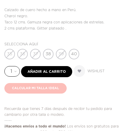
Calzado de cuero hecho a mano en Perú.
Charol negro.
Taco 12 cms. Gamuza negra con aplicaciones de estrellas.
2 cms plataforma. Glitter plateado .
SELECCIONA AQUÍ
35
36
37
38
39
40
WISHLIST
AÑADIR AL CARRITO
CALCULAR MI TALLA IDEAL
Recuerda que tienes 7 días después de recibir tu pedido para
cambiarlo por otra talla o modelo.
-----
¡
Hacemos envíos a todo el mundo!
Los envíos son gratuitos para