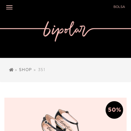
BOLSA
Toggle navigation
»
SHOP
» 351
50%