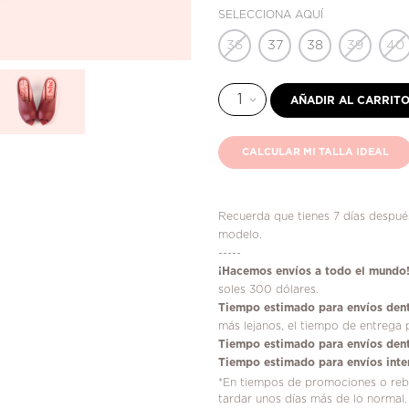
SELECCIONA AQUÍ
36
37
38
39
40
AÑADIR AL CARRIT
CALCULAR MI TALLA IDEAL
Recuerda que tienes 7 días después
modelo.
-----
¡
Hacemos envíos a todo el mundo
soles 300 dólares.
Tiempo estimado para envíos dent
más lejanos, el tiempo de entrega 
Tiempo estimado para envíos dent
Tiempo estimado para envíos inte
*En tiempos de promociones o reba
tardar unos días más de lo normal.