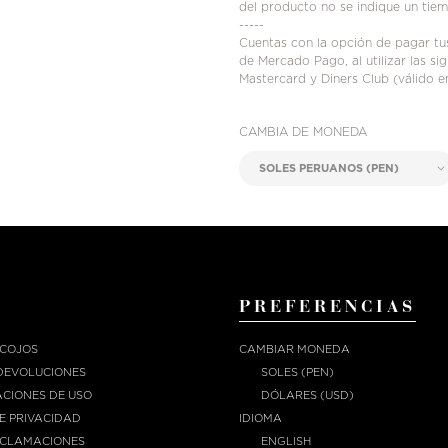
del producto no se indique un tie
-----
Cuentas con la opción de pagar t
de Mercado Pago, al utilizar las s
Mastercard y Diners Club (válido e
CAMBIA DE MONEDA
PREFERENCIAS
ECOJOS
CAMBIAR MONEDA
DEVOLUCIONES
SOLES (PEN)
CIONES DE USO
DÓLARES (USD)
DE PRIVACIDAD
IDIOMA
ECLAMACIONES
ENGLISH