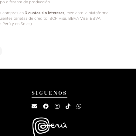
mpo diferente de producción.
us compras en
3 cuotas sin intereses,
mediante la plataforma
iguientes tarjetas de crédito: BCP Visa, BBVA Visa, BBVA
n Perú y en Soles).
SÍGUENOS