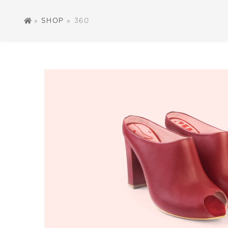
»
SHOP
» 360