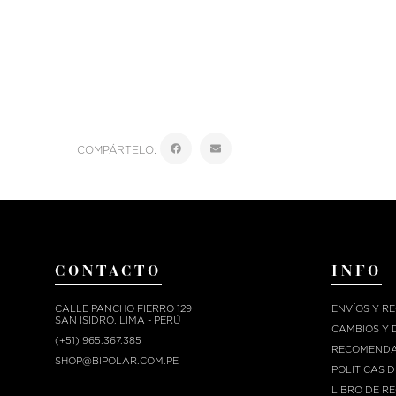
COMPÁRTELO:
CONTACTO
INFO
CALLE PANCHO FIERRO 129
ENVÍOS Y R
SAN ISIDRO, LIMA - PERÚ
CAMBIOS Y 
(+51) 965.367.385
RECOMENDA
SHOP@BIPOLAR.COM.PE
POLITICAS 
LIBRO DE R