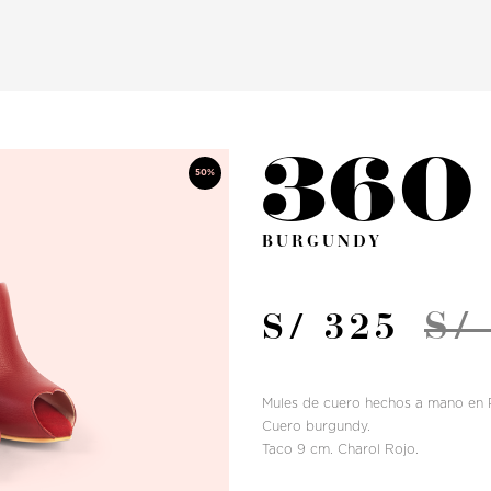
360
50%
BURGUNDY
S/
S/ 325
Mules de cuero hechos a mano en 
Cuero burgundy.
Taco 9 cm. Charol Rojo.