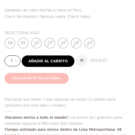
Sandalias de cuero hechas a mano en Perú.
Cuero lila impreso. Gamuza negra. Charol negro.
SELECCIONA AQUÍ
34
35
36
37
38
39
40
WISHLIST
AÑADIR AL CARRITO
CALCULAR MI TALLA IDEAL
Recuerda que tienes 7 días después de recibir tu pedido para
cambiarlo por otra talla o modelo.
-----
¡
Hacemos envíos a todo el mundo!
Los envíos son gratuitos para
compras mayores a 990 soles 300 dólares.
Tiempo estimado para envíos dentro de Lima Metropolitana: 48