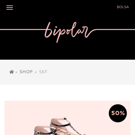
BOLSA
Toggle navigation
»
SHOP
» 56F
50%