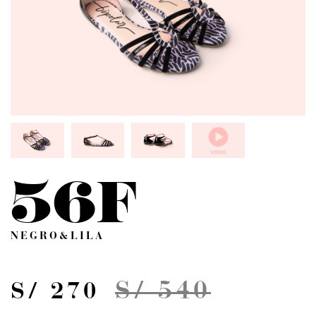
56F
NEGRO&LILA
S/ 540
S/ 270