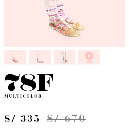
78F
MULTICOLOR
S/ 670
S/ 335