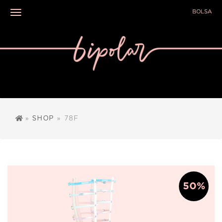
BOLSA
Toggle navigation
»
SHOP
» 78F
50%