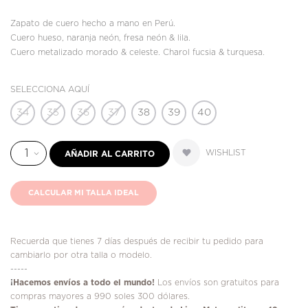
Zapato de cuero hecho a mano en Perú.
Cuero hueso, naranja neón, fresa neón & lila.
Cuero metalizado morado & celeste. Charol fucsia & turquesa.
SELECCIONA AQUÍ
34
35
36
37
38
39
40
WISHLIST
AÑADIR AL CARRITO
CALCULAR MI TALLA IDEAL
Recuerda que tienes 7 días después de recibir tu pedido para
cambiarlo por otra talla o modelo.
-----
¡
Hacemos envíos a todo el mundo!
Los envíos son gratuitos para
compras mayores a 990 soles 300 dólares.