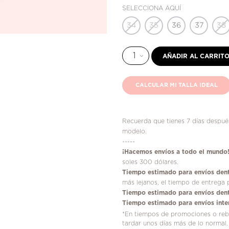
SELECCIONA AQUÍ
34
35
36
37
38
AÑADIR AL CARRIT
CALCULAR MI TALLA IDEAL
Recuerda que tienes 7 días después
modelo.
-----
¡
Hacemos envíos a todo el mundo
soles 300 dólares.
Tiempo estimado para envíos dent
más lejanos, el tiempo de entrega 
Tiempo estimado para envíos dent
Tiempo estimado para envíos inte
*En tiempos de promociones o reba
tardar unos días más de lo normal.