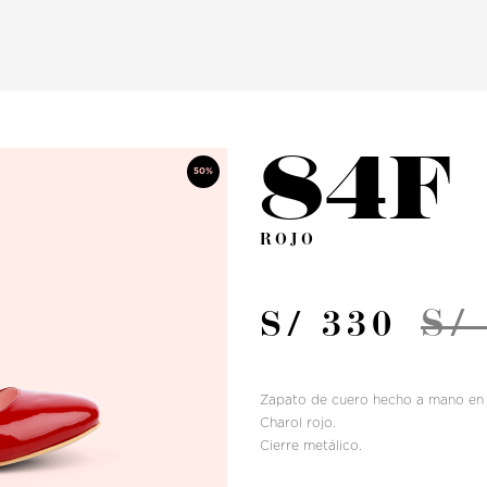
84F
50%
ROJO
S/
S/ 330
Zapato de cuero hecho a mano en 
Charol rojo.
Cierre metálico.