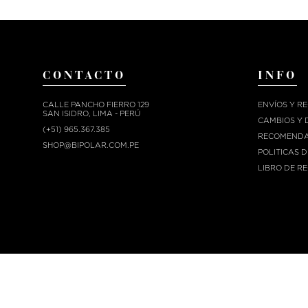
CONTACTO
INFO
CALLE PANCHO FIERRO 129
ENVÍOS Y R
SAN ISIDRO, LIMA - PERÚ
CAMBIOS Y 
(+51) 965.367.385
RECOMENDA
SHOP@BIPOLAR.COM.PE
POLITICAS 
LIBRO DE R