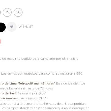
39
40
WISHLIST
O
 de recibir tu pedido para cambiarlo por otra talla o
!
Los envíos son gratuitos para compras mayores a 990
ro de Lima Metropolitana: 48 horas*
En algunos distritos
puede llegar a ser hasta de 72 horas.
ro de Perú:
1 semana por Olva*
rnacionales:
1 semana por DHL*
jas, por la alta demanda, los tiempos de entrega podrían
 Los tiempos standard aplican siempre que en la descripción