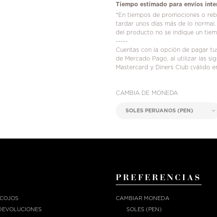
Tiempo estimado para envíos inte
*En tiempos de promociones o reba
tardar unos días más de lo normal.
del producto no se indique un tie
-----
Cuentas con la opción de pagar t
de Mercado Pago, al utilizar las s
Mastercard y Diners Club (válido e
CAMBIA DE MONEDA
PREFERENCIAS
ECOJOS
CAMBIAR MONEDA
DEVOLUCIONES
SOLES (PEN)