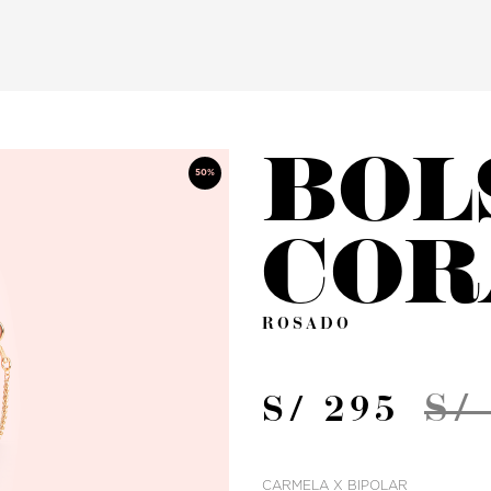
BOL
50%
COR
ROSADO
S/
S/ 295
CARMELA X BIPOLAR