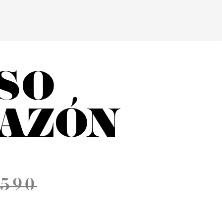
SO
AZÓN
 590