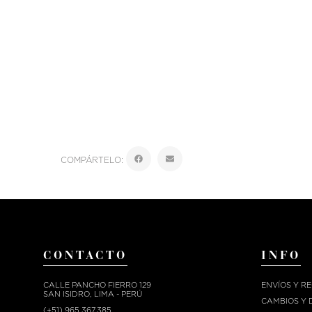
COMPÁRTELO:
CONTACTO
INFO
CALLE PANCHO FIERRO 129
ENVÍOS Y R
SAN ISIDRO, LIMA - PERÚ
CAMBIOS Y 
(+51) 965.367.385