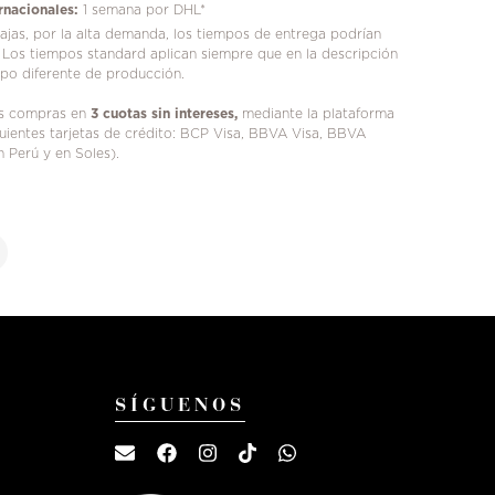
rnacionales:
1 semana por DHL*
jas, por la alta demanda, los tiempos de entrega podrían
 Los tiempos standard aplican siempre que en la descripción
mpo diferente de producción.
us compras en
3 cuotas sin intereses,
mediante la plataforma
iguientes tarjetas de crédito: BCP Visa, BBVA Visa, BBVA
n Perú y en Soles).
SÍGUENOS