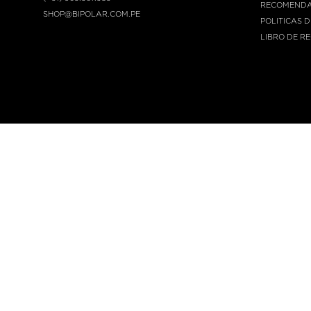
RECOMENDA
SHOP@BIPOLAR.COM.PE
POLITICAS 
LIBRO DE R