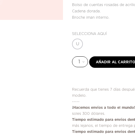
Bolso de cuentas rosadas de acríli
Cadena dorada.
Broche iman interno.
SELECCIONA AQUÍ
U
AÑADIR AL CARRIT
Recuerda que tienes 7 días después
modelo.
-----
¡
Hacemos envíos a todo el mundo
soles 300 dólares.
Tiempo estimado para envíos dent
más lejanos, el tiempo de entrega 
Tiempo estimado para envíos dent