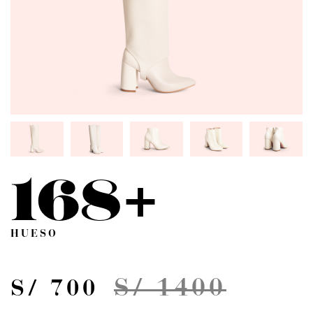
168+
HUESO
S/ 1400
S/ 700