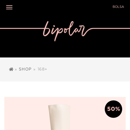
BOLSA
Toggle navigation
»
SHOP
» 168+
50%