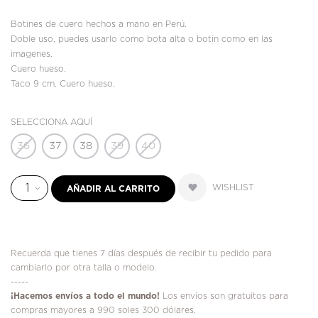
Botines de cuero hechos a mano en Perú.
Doble uso, puedes usarlo como bota alta o botin como en las
imagenes.
Cuero hueso.
Taco 9 cm. Cuero hueso.
SELECCIONA AQUÍ
36
37
38
39
40
WISHLIST
AÑADIR AL CARRITO
Recuerda que tienes 7 días después de recibir tu pedido para
cambiarlo por otra talla o modelo.
-----
¡
Hacemos envíos a todo el mundo!
Los envíos son gratuitos para
compras mayores a 990 soles 300 dólares.