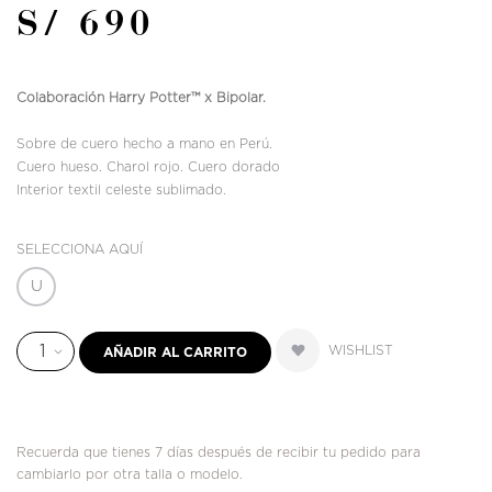
S/ 690
Colaboración Harry Potter™ x Bipolar.
Sobre de cuero hecho a mano en Perú.
Cuero hueso. Charol rojo. Cuero dorado
Interior textil celeste sublimado.
SELECCIONA AQUÍ
U
WISHLIST
AÑADIR AL CARRITO
Recuerda que tienes 7 días después de recibir tu pedido para
cambiarlo por otra talla o modelo.