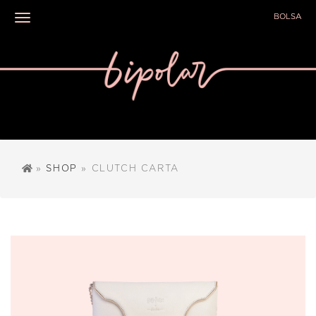
BOLSA
Toggle navigation
»
SHOP
» CLUTCH CARTA