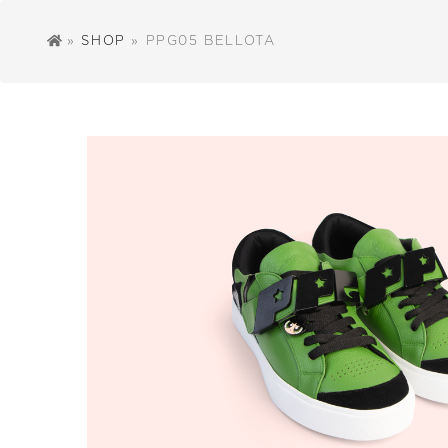
»
SHOP
» PPG05 BELLOTA