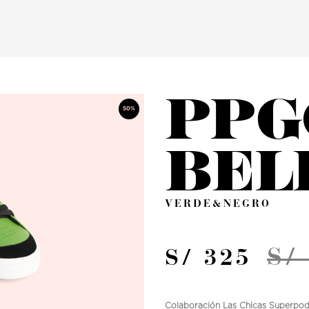
PPG
50%
BEL
VERDE&NEGRO
S/
S/ 325
Colaboración Las Chicas Superpode