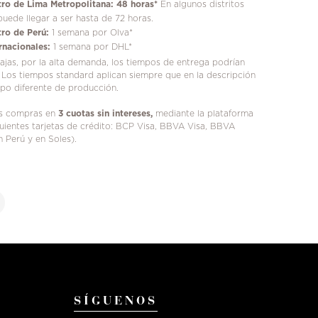
ro de Lima Metropolitana: 48 horas*
En algunos distritos
puede llegar a ser hasta de 72 horas.
ro de Perú:
1 semana por Olva*
rnacionales:
1 semana por DHL*
jas, por la alta demanda, los tiempos de entrega podrían
 Los tiempos standard aplican siempre que en la descripción
mpo diferente de producción.
us compras en
3 cuotas sin intereses,
mediante la plataforma
iguientes tarjetas de crédito: BCP Visa, BBVA Visa, BBVA
n Perú y en Soles).
SÍGUENOS