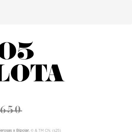
05
LOTA
 650
rosas x Bipolar.
©️ & TM CN. (s25)