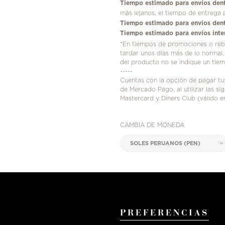
Tiempo estimado para envíos dent
más lejanos, el tiempo de entrega 
Tiempo estimado para envíos dent
Tiempo estimado para envíos inte
*En tiempos de promociones o reba
tardar unos días más de lo normal.
del producto no se indique un tie
-----
Cuentas con la opción de pagar t
de Mercado Pago, al utilizar las s
Mastercard y Diners Club (válido e
CAMBIA DE MONEDA
PREFERENCIAS