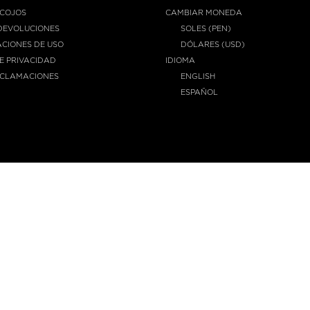
ECOJOS
CAMBIAR MONEDA
DEVOLUCIONES
SOLES (PEN)
CIONES DE USO
DÓLARES (USD)
DE PRIVACIDAD
IDIOMA
ECLAMACIONES
ENGLISH
ESPAÑOL