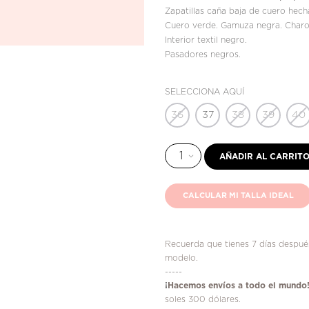
Zapatillas caña baja de cuero hec
Cuero verde. Gamuza negra. Charo
Interior textil negro.
Pasadores negros.
SELECCIONA AQUÍ
36
37
38
39
40
AÑADIR AL CARRIT
CALCULAR MI TALLA IDEAL
Recuerda que tienes 7 días después
modelo.
-----
¡
Hacemos envíos a todo el mundo
soles 300 dólares.