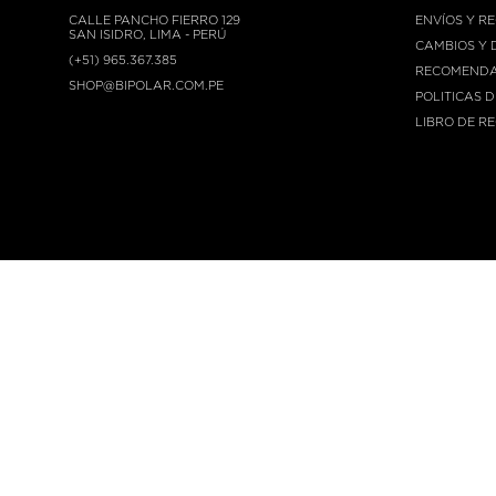
CALLE PANCHO FIERRO 129
ENVÍOS Y R
SAN ISIDRO, LIMA - PERÚ
CAMBIOS Y 
(+51) 965.367.385
RECOMENDA
SHOP@BIPOLAR.COM.PE
POLITICAS 
LIBRO DE R