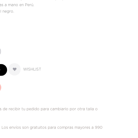
has a mano en Perú.
l negro.
WISHLIST
O
 de recibir tu pedido para cambiarlo por otra talla o
!
Los envíos son gratuitos para compras mayores a 990