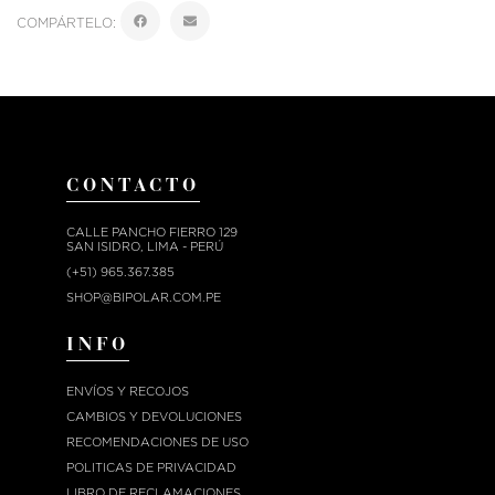
COMPÁRTELO:
CONTACTO
CALLE PANCHO FIERRO 129
SAN ISIDRO, LIMA - PERÚ
(+51) 965.367.385
SHOP@BIPOLAR.COM.PE
INFO
ENVÍOS Y RECOJOS
CAMBIOS Y DEVOLUCIONES
RECOMENDACIONES DE USO
POLITICAS DE PRIVACIDAD
LIBRO DE RECLAMACIONES