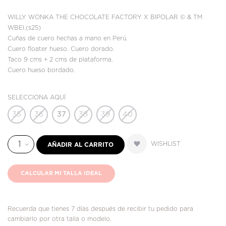
WILLY WONKA THE CHOCOLATE FACTORY X BIPOLAR © & TM
WBEI.(s25)
Cuñas de cuero hechas a mano en Perú.
Cuero floater hueso. Cuero dorado.
Taco 9 cms + 2 cms de plataforma.
Cuero hueso bordado.
SELECCIONA AQUÍ
35
36
37
38
39
40
WISHLIST
AÑADIR AL CARRITO
CALCULAR MI TALLA IDEAL
Recuerda que tienes 7 días después de recibir tu pedido para
cambiarlo por otra talla o modelo.