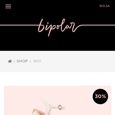
BOLSA
Toggle navigation
»
SHOP
» W01
30%